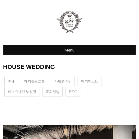
Menu
COMPANY
HOUSE WEDDING
라비돌호텔
전체
롤링힐스
메리골드호텔
사법연수원
매지페스트
리더스나인 노원점
교회웨딩
ETC
세븐스프링스
하우스웨딩
Q&A
1:1 카톡상담