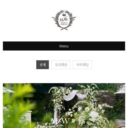
Menu
COMPANY
전체
실내웨딩
야외웨딩
라비돌호텔
롤링힐스
세븐스프링스
하우스웨딩
Q&A
1:1 카톡상담