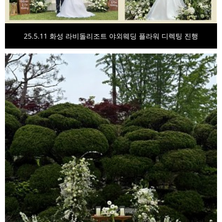
25.5.11 화성 라비돌리조트 야외웨딩 플라워 디렉팅 진행