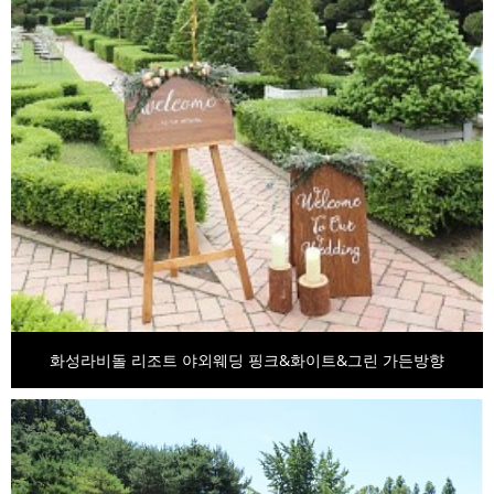
화성라비돌 리조트 야외웨딩 핑크&화이트&그린 가든방향