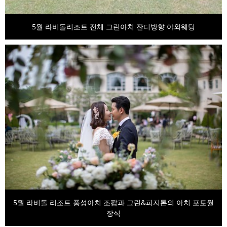
5월 라비돌리조트 전체 그린아치 잔디방향 야외웨딩
5월 라비돌 리조트 풍성아치 조팝과 그린&피지톤의 아치 포토월
장식