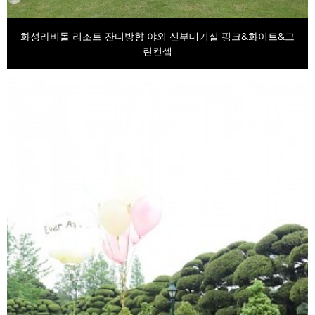
화성라비돌 리조트 잔디방향 야외 신부대기실 핑크&화이트&그
린컨셉