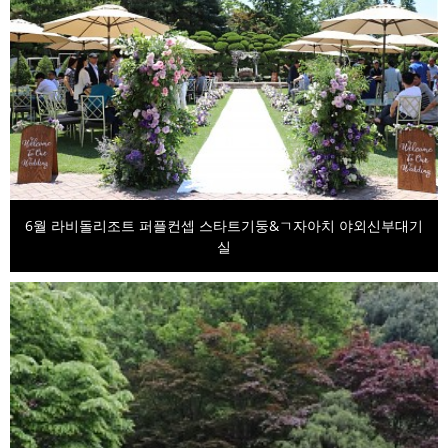
6월 라비돌리조트 퍼플컨셉 스타트기둥&ㄱ자아치 야외신부대기
실