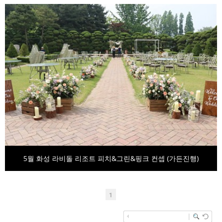
5월 화성 라비돌 리조트 피치&그린&핑크 컨셉 (가든진행)
1