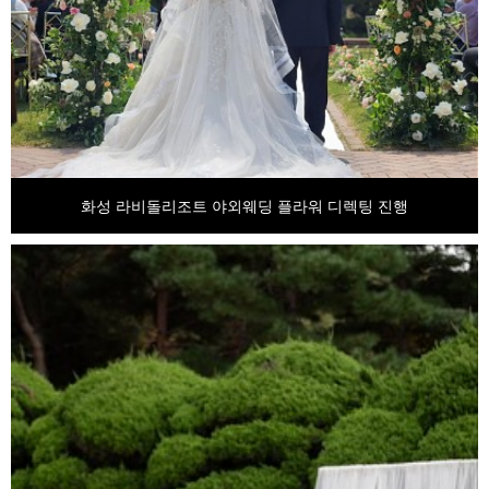
화성 라비돌리조트 야외웨딩 플라워 디렉팅 진행